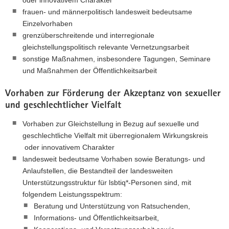
oder innovativem Charakter
a
frauen- und männerpolitisch landesweit bedeutsame
v
Einzelvorhaben
i
grenzüberschreitende und interregionale
g
gleichstellungspolitisch relevante Vernetzungsarbeit
a
sonstige Maßnahmen, insbesondere Tagungen, Seminare
t
und Maßnahmen der Öffentlichkeitsarbeit
i
Vorhaben zur Förderung der Akzeptanz von sexueller
o
und geschlechtlicher Vielfalt
n
Vorhaben zur Gleichstellung in Bezug auf sexuelle und
geschlechtliche Vielfalt mit überregionalem Wirkungskreis
oder innovativem Charakter
landesweit bedeutsame Vorhaben sowie Beratungs- und
Anlaufstellen, die Bestandteil der landesweiten
Unterstützungsstruktur für lsbtiq*-Personen sind, mit
folgendem Leistungsspektrum:
Beratung und Unterstützung von Ratsuchenden,
Informations- und Öffentlichkeitsarbeit,