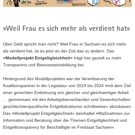
a
v
i
g
»Weil Frau es sich mehr als verdient hat«
a
t
Über Geld spricht man nicht? Weil Frau in Sachsen es sich mehr
i
als verdient hat, ist es jetzt an der Zeit das zu ändern. Das
o
»Modellprojekt Entgeltgleichheit«
trägt hier gezielt zu mehr
n
Transparenz und Bewusstseinsbildung bei.
Hintergrund des Modellprojektes war die Vereinbarung der
Koalitionspartner in der Legislatur von 2019 bis 2024
»
mit dem Ziel
einer gerechten Entlohnung von gleicher und gleichwertiger Arbeit
… gemeinsam mit den Arbeitgeberverbänden und Gewerkschaften
geschlechterspezifische Entgeltstrukturen schrittweise« abzubauen.
Das
»
Modellprojekt Entgeltgleichheit« beinhaltet
»
Maßnahmen zur
Information und Beratung über die Themen Entgeltgleichheit und
Entgelttransparenz für Beschäftigte im Freistaat Sachsen«.