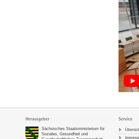
Footer-
Bereich
Herausgeber
Service
Sächsisches Staatsministerium für
Übersic
Soziales, Gesundheit und
Impres