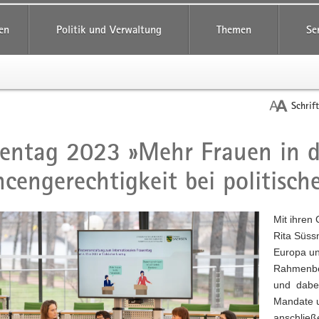
reifende
en
Politik und Verwaltung
Themen
Se
Schrif
entag 2023 »Mehr Frauen in d
t
cengerechtigkeit bei politisc
Mit ihren 
Rita Süssm
Europa un
Rahmenbed
und dabei
Mandate u
anschließ