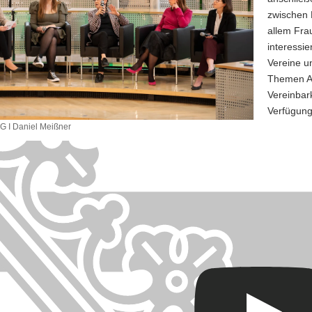
zwischen P
allem Fra
interessi
Vereine un
Themen Au
Vereinbar
Verfügun
 I Daniel Meißner