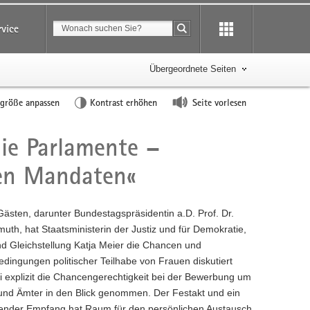
Suchbegriff
rvice
Suche starten
Übergeordnete Seiten
tgröße anpassen
Kontrast erhöhen
Seite vorlesen
ie Parlamente –
hen Mandaten«
Gästen, darunter Bundestagspräsidentin a.D. Prof. Dr.
uth, hat Staatsministerin der Justiz und für Demokratie,
d Gleichstellung Katja Meier die Chancen und
ingungen politischer Teilhabe von Frauen diskutiert
 explizit die Chancengerechtigkeit bei der Bewerbung um
nd Ämter in den Blick genommen. Der Festakt und ein
ender Empfang hat Raum für den persönlichen Austausch